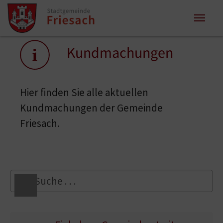
Zum Inhalt springen
Zum Seitenende springen
Sie sind hier:
Kundmachungen
Hier finden Sie alle aktuellen
Kundmachungen der Gemeinde
Friesach.