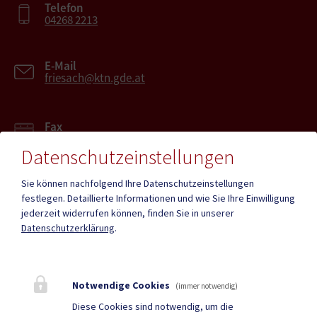
Telefon
04268 2213
E-Mail
friesach@ktn.gde.at
Fax
04268 2213-27
Datenschutzeinstellungen
Sie können nachfolgend Ihre Datenschutzeinstellungen
festlegen.
Detaillierte Informationen und wie Sie Ihre Einwilligung
jederzeit widerrufen können, finden Sie in unserer
Mehr
Datenschutzerklärung
.
Quicklinks
Notwendige Cookies
(immer notwendig)
Geko digital Gemeinde-
Tourismus
Diese Cookies sind notwendig, um die