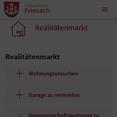
Zum Inhalt springen
Zum Seitenende springen
Sie sind hier:
Realitätenmarkt
Realitätenmarkt
Wohnungsansuchen
Garage zu vermieten
Genossenschaftswohnung zu