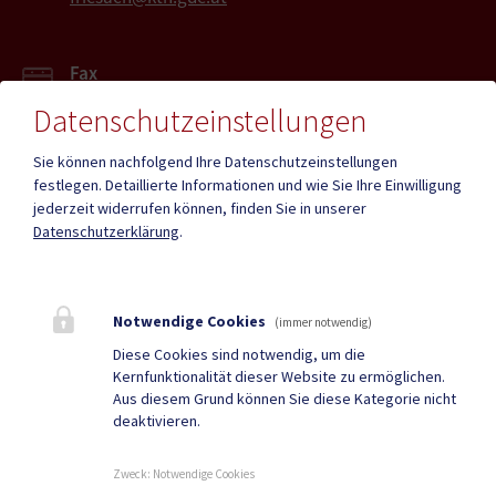
Fax
04268 2213-27
Datenschutzeinstellungen
Sie können nachfolgend Ihre Datenschutzeinstellungen
festlegen.
Detaillierte Informationen und wie Sie Ihre Einwilligung
jederzeit widerrufen können, finden Sie in unserer
Mehr
Datenschutzerklärung
.
Quicklinks
Notwendige Cookies
(immer notwendig)
Geko digital Gemeinde-
Tourismus
Diese Cookies sind notwendig, um die
Kernfunktionalität dieser Website zu ermöglichen.
App
Aus diesem Grund können Sie diese Kategorie nicht
deaktivieren.
Sport & Freizeit
Stadtzeitung
Neuigkeiten
Termine
Zweck
:
Notwendige Cookies