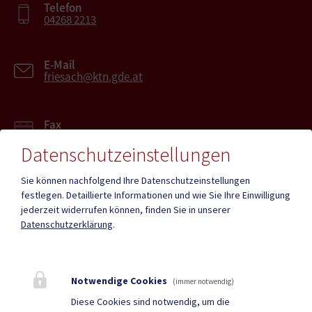
Telefon
04268 2213
E-Mail
friesach@ktn.gde.at
Fax
04268 2213-27
Datenschutzeinstellungen
Sie können nachfolgend Ihre Datenschutzeinstellungen
festlegen.
Detaillierte Informationen und wie Sie Ihre Einwilligung
jederzeit widerrufen können, finden Sie in unserer
Mehr
Datenschutzerklärung
.
Quicklinks
Notwendige Cookies
(immer notwendig)
Geko digital Gemeinde-
Tourismus
Diese Cookies sind notwendig, um die