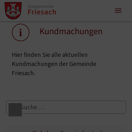
Zum Inhalt springen
Zum Seitenende springen
Sie sind hier:
Kundmachungen
Hier finden Sie alle aktuellen
Kundmachungen der Gemeinde
Friesach.