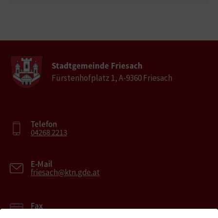
Stadtgemeinde Friesach
Fürstenhofplatz 1, A-9360 Friesach
Telefon
04268 2213
E-Mail
friesach@ktn.gde.at
Fax
04268 2213-27