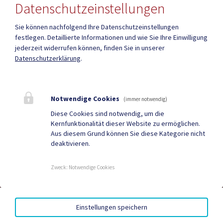
Datenschutzeinstellungen
Sie können nachfolgend Ihre Datenschutzeinstellungen
festlegen.
Detaillierte Informationen und wie Sie Ihre Einwilligung
jederzeit widerrufen können, finden Sie in unserer
Mehr
Datenschutzerklärung
.
Quicklinks
Notwendige Cookies
(immer notwendig)
Geko digital Gemeinde-
Tourismus
Diese Cookies sind notwendig, um die
Kernfunktionalität dieser Website zu ermöglichen.
App
Aus diesem Grund können Sie diese Kategorie nicht
deaktivieren.
Sport & Freizeit
Stadtzeitung
Neuigkeiten
Termine
Zweck
:
Notwendige Cookies
AMTSSIGNATUR
|
BARRIEREFREIHEIT
|
DATENSCHUTZ
|
Einstellungen speichern
SITEMAP
|
IMPRESSUM