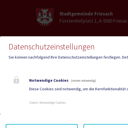
Stadtgemeinde Friesach
Fürstenhofplatz 1, A-9360 Friesa
Datenschutzeinstellungen
Telefon
E-Mail
04268 2213
friesa
Sie können nachfolgend Ihre Datenschutzeinstellungen festlegen.
Det
Fax
04268 2213-27
Notwendige Cookies
(immer notwendig)
Diese Cookies sind notwendig, um die Kernfunktionalität 
Mehr
Zweck
:
Notwendige Cookies