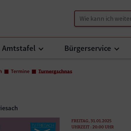
Suche
Amtstafel
Bürgerservice
u for "Unser Friesach"
Submenu for "Amtstafel"
Subm
h
Termine
Turnergschnas
riesach
FREITAG, 31.01.2025
UHRZEIT : 20:00 UHR