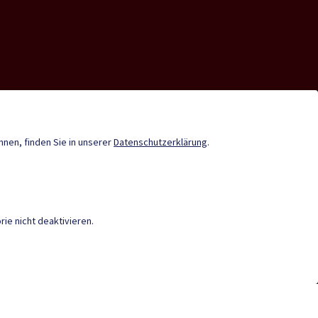
nde-App
Tourismus
önnen, finden Sie in unserer
Datenschutzerklärung
.
Stadtzeitung
Termine
ie nicht deaktivieren.
IEREFREIHEIT
|
DATENSCHUTZ
|
M