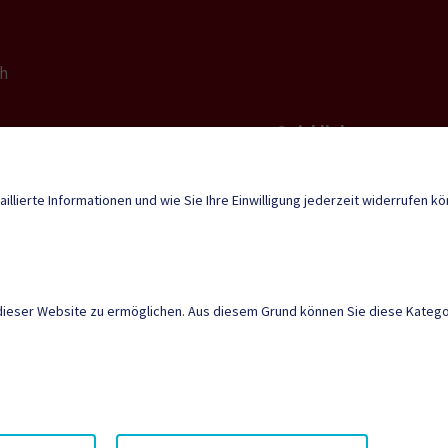
ch
Quicklinks
Geko digital Gemei
ch@ktn.gde.at
aillierte Informationen und wie Sie Ihre Einwilligung jederzeit widerrufen k
Sport & Freizeit
Neuigkeiten
dieser Website zu ermöglichen. Aus diesem Grund können Sie diese Kategor
AMTSSIGNATUR
|
BARR
SITEMAP
|
IMPRESSU