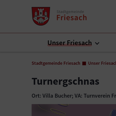
Zum Inhalt springen
Zum Seitenende springen
Unser Friesach
Submen
Sie sind hier:
Stadtgemeinde Friesach
Unser Friesac
Turnergschnas
Ort: Villa Bucher; VA: Turnverein F