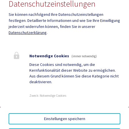
Datenschutzeinstellungen
Sie können nachfolgend Ihre Datenschutzeinstellungen
festlegen.
Detaillierte Informationen und wie Sie Ihre Einwilligung
jederzeit widerrufen können, finden Sie in unserer
Mehr
Datenschutzerklärung
.
Quicklinks
Notwendige Cookies
(immer notwendig)
Geko digital Gemeinde-
Tourismus
Diese Cookies sind notwendig, um die
Kernfunktionalität dieser Website zu ermöglichen.
App
Aus diesem Grund können Sie diese Kategorie nicht
deaktivieren.
Sport & Freizeit
Stadtzeitung
Neuigkeiten
Termine
Zweck
:
Notwendige Cookies
AMTSSIGNATUR
|
BARRIEREFREIHEIT
|
DATENSCHUTZ
|
Einstellungen speichern
SITEMAP
|
IMPRESSUM