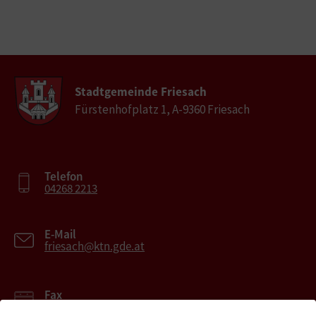
Stadtgemeinde Friesach
Fürstenhofplatz 1, A-9360 Friesach
Telefon
04268 2213
E-Mail
friesach@ktn.gde.at
Fax
04268 2213-27