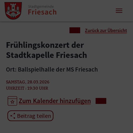
Zum Inhalt springen
Zum Seitenende springen
Sie sind hier:
Zurück zur Übersicht
Frühlingskonzert der
Stadtkapelle Friesach
Ort: Ballspielhalle der MS Friesach
SAMSTAG, 28.03.2026
UHRZEIT : 19:30 UHR
Zum Kalender hinzufügen
Beitrag teilen