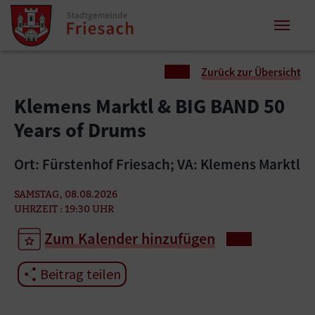
Zum Inhalt springen
Zum Seitenende springen
Sie sind hier:
Zurück zur Übersicht
Klemens Marktl & BIG BAND 50
Years of Drums
Ort: Fürstenhof Friesach; VA: Klemens Marktl
SAMSTAG, 08.08.2026
UHRZEIT : 19:30 UHR
Zum Kalender hinzufügen
Beitrag teilen