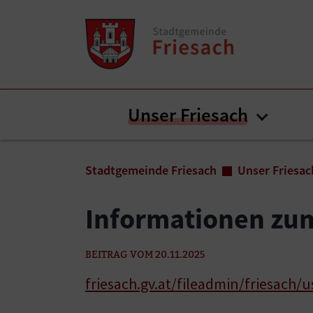
Zum Inhalt springen
Zum Seitenende springen
Unser Friesach
Submen
Sie sind hier:
Stadtgemeinde Friesach
Unser Friesac
Informationen zum
BEITRAG VOM 20.11.2025
friesach.gv.at/fileadmin/friesach