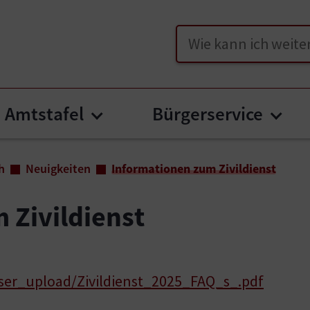
Suche
Amtstafel
Bürgerservice
u for "Unser Friesach"
Submenu for "Amtstafel"
Subm
h
Neuigkeiten
Informationen zum Zivildienst
 Zivildienst
/user_upload/Zivildienst_2025_FAQ_s_.pdf