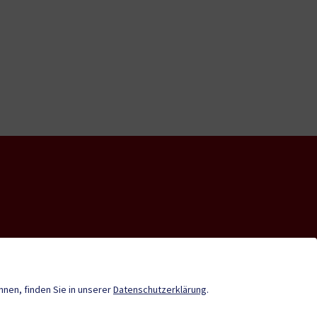
nde-App
Tourismus
önnen, finden Sie in unserer
Datenschutzerklärung
.
Stadtzeitung