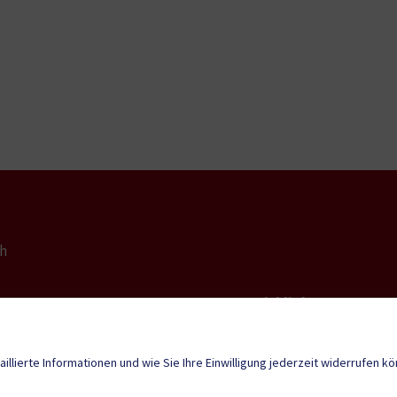
ch
Quicklinks
Geko digital Gemei
ch@ktn.gde.at
aillierte Informationen und wie Sie Ihre Einwilligung jederzeit widerrufen k
Sport & Freizeit