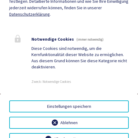
festlegen.
Detaillierte Informationen und wie Sie Ihre Einwilligung
jederzeit widerrufen können, finden Sie in unserer
Mehr
Datenschutzerklärung
.
Quicklinks
Notwendige Cookies
(immer notwendig)
Geko digital Gemeinde-
Tourismus
Diese Cookies sind notwendig, um die
Kernfunktionalität dieser Website zu ermöglichen.
App
Aus diesem Grund können Sie diese Kategorie nicht
deaktivieren.
Sport & Freizeit
Stadtzeitung
Neuigkeiten
Termine
Zweck
:
Notwendige Cookies
AMTSSIGNATUR
|
BARRIEREFREIHEIT
|
DATENSCHUTZ
|
Einstellungen speichern
SITEMAP
|
IMPRESSUM
Ablehnen