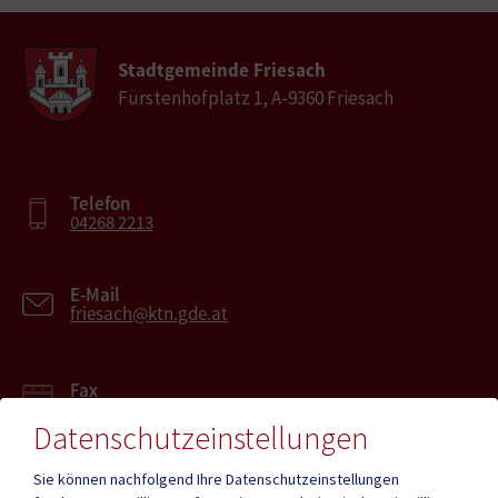
Stadtgemeinde Friesach
Fürstenhofplatz 1, A-9360 Friesach
Telefon
04268 2213
E-Mail
friesach@ktn.gde.at
Fax
04268 2213-27
Datenschutzeinstellungen
Sie können nachfolgend Ihre Datenschutzeinstellungen