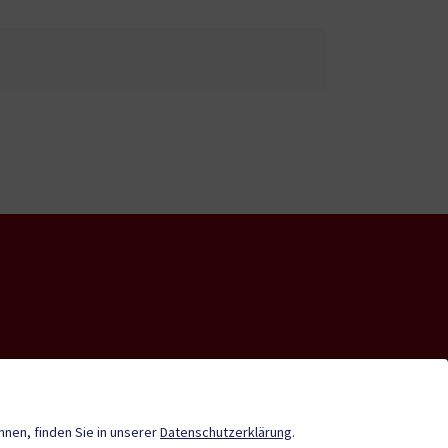
nde-App
Tourismus
önnen, finden Sie in unserer
Datenschutzerklärung
.
Stadtzeitung