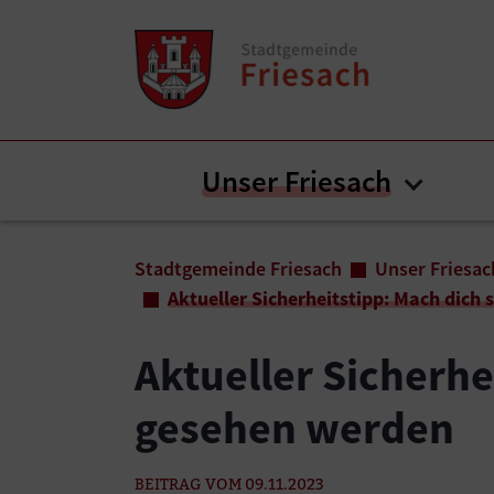
Zum Inhalt springen
Zum Seitenende springen
Unser Friesach
Submen
Sie sind hier:
Stadtgemeinde Friesach
Unser Friesac
Aktueller Sicherheitstipp: Mach dich
Aktueller Sicherhe
gesehen werden
BEITRAG VOM 09.11.2023