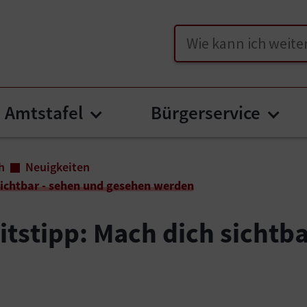
Suche
Amtstafel
Bürgerservice
u for "Unser Friesach"
Submenu for "Amtstafel"
Subm
h
Neuigkeiten
 sichtbar - sehen und gesehen werden
itstipp: Mach dich sichtb