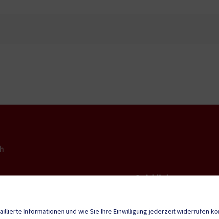
ch
Quicklinks
Geko digital Gemei
ch@ktn.gde.at
aillierte Informationen und wie Sie Ihre Einwilligung jederzeit widerrufen k
Sport & Freizeit