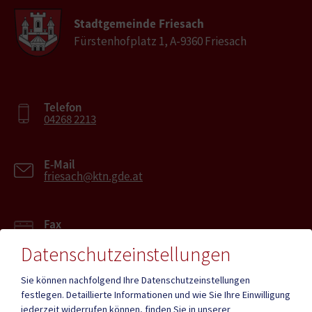
Stadtgemeinde Friesach
Fürstenhofplatz 1, A-9360 Friesach
Telefon
04268 2213
E-Mail
friesach@ktn.gde.at
Fax
04268 2213-27
Datenschutzeinstellungen
Sie können nachfolgend Ihre Datenschutzeinstellungen
festlegen.
Detaillierte Informationen und wie Sie Ihre Einwilligung
jederzeit widerrufen können, finden Sie in unserer