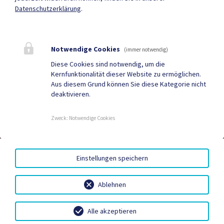
Mehr
Datenschutzerklärung
.
Quicklinks
Notwendige Cookies
(immer notwendig)
Geko digital Gemeinde-
Tourismus
Diese Cookies sind notwendig, um die
Kernfunktionalität dieser Website zu ermöglichen.
App
Aus diesem Grund können Sie diese Kategorie nicht
deaktivieren.
Sport & Freizeit
Stadtzeitung
Neuigkeiten
Termine
Zweck
:
Notwendige Cookies
AMTSSIGNATUR
|
BARRIEREFREIHEIT
|
DATENSCHUTZ
|
Einstellungen speichern
SITEMAP
|
IMPRESSUM
Ablehnen
Alle akzeptieren