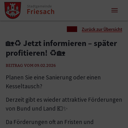
Zum Inhalt springen
Zum Seitenende springen
Sie sind hier:
Zurück zur Übersicht
🏡♻️ Jetzt informieren – später
profitieren! ♻️🏡
BEITRAG VOM 09.02.2026
Planen Sie eine Sanierung oder einen
Kesseltausch?
Derzeit gibt es wieder attraktive Förderungen
von Bund und Land 💶✨
Da Förderungen oft an Fristen und